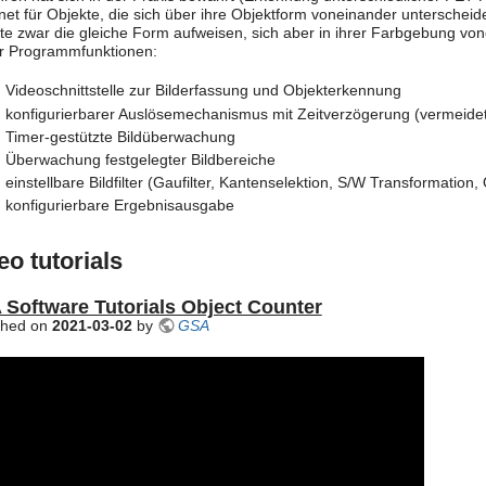
net für Objekte, die sich über ihre Objektform voneinander unterschei
te zwar die gleiche Form aufweisen, sich aber in ihrer Farbgebung vo
r Programmfunktionen:
Videoschnittstelle zur Bilderfassung und Objekterkennung
konfigurierbarer Auslösemechanismus mit Zeitverzögerung (vermeid
Timer-gestützte Bildüberwachung
Überwachung festgelegter Bildbereiche
einstellbare Bildfilter (Gaufilter, Kantenselektion, S/W Transformation,
konfigurierbare Ergebnisausgabe
eo tutorials
Software Tutorials Object Counter
shed on
2021-03-02
by
GSA