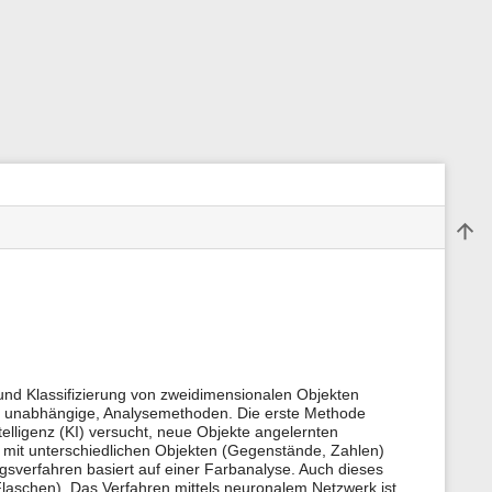
Back 
m
e
t
a
d
a
t
a
d Klassifizierung von zweidimensionalen Objekten
f
der unabhängige, Analysemethoden. Die erste Methode
o
r
telligenz (KI) versucht, neue Objekte angelernten
t
mit unterschiedlichen Objekten (Gegenstände, Zahlen)
h
gsverfahren basiert auf einer Farbanalyse. Auch dieses
i
Flaschen). Das Verfahren mittels neuronalem Netzwerk ist