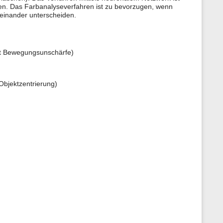
s
den. Das Farbanalyseverfahren ist zu bevorzugen, wenn
p
neinander unterscheiden.
a
g
e
et Bewegungsunschärfe)
 Objektzentrierung)