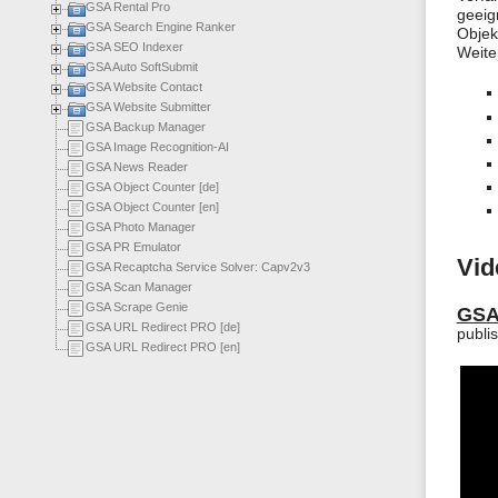
GSA Rental Pro
geeig
GSA Search Engine Ranker
Objek
GSA SEO Indexer
Weite
GSA Auto SoftSubmit
GSA Website Contact
GSA Website Submitter
GSA Backup Manager
GSA Image Recognition-AI
GSA News Reader
GSA Object Counter [de]
GSA Object Counter [en]
GSA Photo Manager
GSA PR Emulator
Vid
GSA Recaptcha Service Solver: Capv2v3
GSA Scan Manager
GSA Scrape Genie
GSA 
GSA URL Redirect PRO [de]
publi
GSA URL Redirect PRO [en]