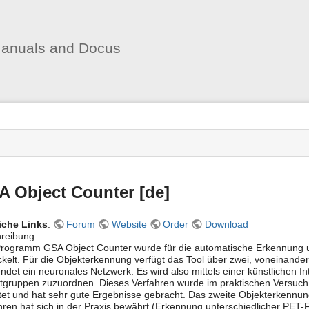
User
Tools
anuals and Docus
s
 Object Counter [de]
iche Links
:
Forum
Website
Order
Download
reibung:
rogramm GSA Object Counter wurde für die automatische Erkennung un
ckelt. Für die Objekterkennung verfügt das Tool über zwei, voneinan
ndet ein neuronales Netzwerk. Es wird also mittels einer künstlichen In
tgruppen zuzuordnen. Dieses Verfahren wurde im praktischen Versuch 
tet und hat sehr gute Ergebnisse gebracht. Das zweite Objekterkennun
hren hat sich in der Praxis bewährt (Erkennung unterschiedlicher PET-